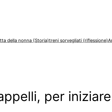
etta della nonna (Storia)
treni sorvegliati (riflessione)
A
ppelli, per iniziare