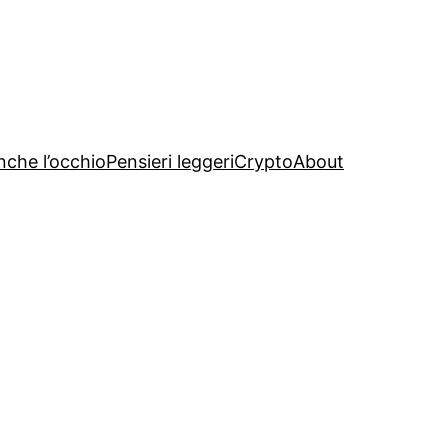
nche l’occhio
Pensieri leggeri
Crypto
About