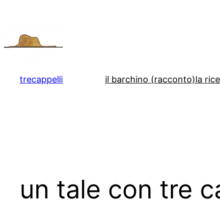
Vai
al
contenuto
trecappelli
il barchino (racconto)
la ric
un tale con tre ca