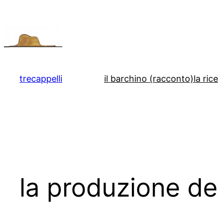
Vai
al
contenuto
trecappelli
il barchino (racconto)
la ric
la produzione de