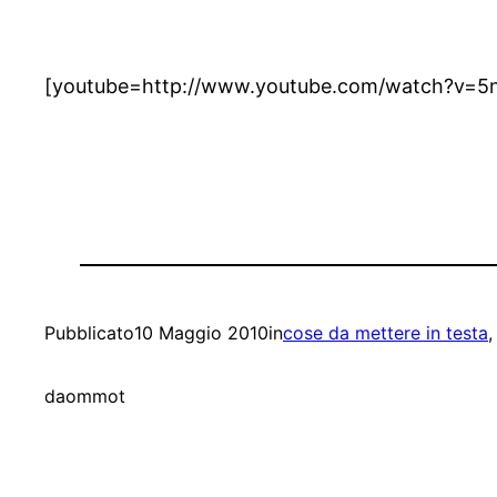
[youtube=http://www.youtube.com/watch?v=5n
Pubblicato
10 Maggio 2010
in
cose da mettere in testa
,
da
ommot