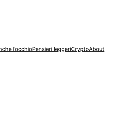
nche l’occhio
Pensieri leggeri
Crypto
About