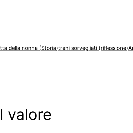
etta della nonna (Storia)
treni sorvegliati (riflessione)
A
l valore