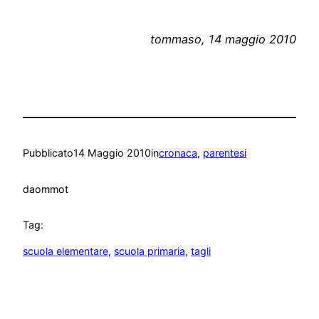
tommaso, 14 maggio 2010
Pubblicato
14 Maggio 2010
in
cronaca
, 
parentesi
da
ommot
Tag:
scuola elementare
, 
scuola primaria
, 
tagli