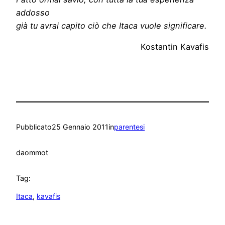
addosso
già tu avrai capito ciò che Itaca vuole significare.
Kostantin Kavafis
Pubblicato
25 Gennaio 2011
in
parentesi
da
ommot
Tag:
Itaca
, 
kavafis