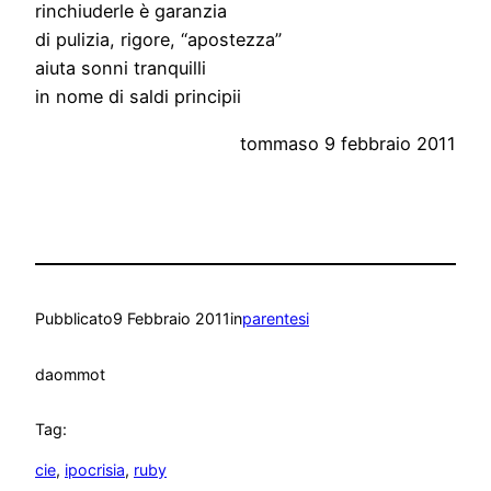
rinchiuderle è garanzia
di pulizia, rigore, “apostezza”
aiuta sonni tranquilli
in nome di saldi principii
tommaso 9 febbraio 2011
Pubblicato
9 Febbraio 2011
in
parentesi
da
ommot
Tag:
cie
, 
ipocrisia
, 
ruby