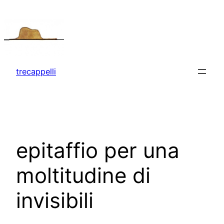
Vai
al
contenuto
trecappelli
epitaffio per una
moltitudine di
invisibili