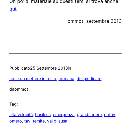
Un po’ di materiale su questi temi si trova anche
qui
.
ommot, settembre 2013
Pubblicato
25 Settembre 2013
in
cose da mettere in testa
, 
cronaca
, 
del giudicare
da
ommot
Tag:
alta velocità
, 
basileus
, 
emergenza
, 
grandi opere
, 
notav
, 
omero
, 
tav
, 
tersite
, 
val di susa