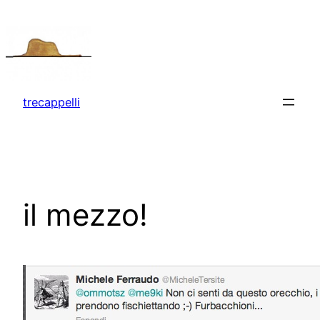
Vai
al
contenuto
trecappelli
il mezzo!