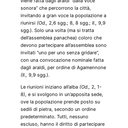
viene fatta dagli araldi “dalla voce
sonora” che percorrono la città,
invitando a gran voce la popolazione a
riunirsi
(Od.,
2,6 sgg.; 8, 8 sgg.;
Il.,
9,9
sgg.). Solo una volta (ma si tratta
dell’assemblea panachea) coloro che
devono partecipare all’assemblea sono
invitati “uno per uno senza gridare”,
con una convocazione nominale fatta
dagli araldi, per ordine di Agamennone
(Il.,
9,9 sgg.).
Le riunioni iniziano all’alba
(Od.,
2, 1-
8), e si svolgono in un’apposita sede,
ove la popolazione prende posto su
sedili di pietra, secondo un ordine
predeterminato. Tutti, nessuno
escluso, hanno il diritto di partecipare