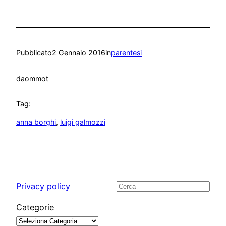
Pubblicato
2 Gennaio 2016
in
parentesi
da
ommot
Tag:
anna borghi
, 
luigi galmozzi
Privacy policy
Cerca
Categorie