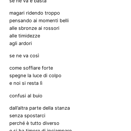
se ne va e basta
magari ridendo troppo
pensando ai momenti belli
alle sbronze ai rossori
alle timidezze
agli ardori
se ne va così
come soffiare forte
spegne la luce di colpo
e noi si resta lì
confusi al buio
dall’altra parte della stanza
senza spostarci
perché è tutto diverso
e si ha timore di inciampare