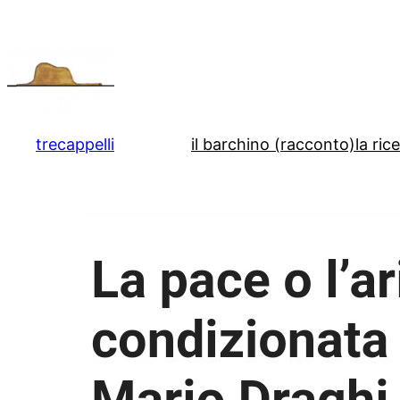
Vai
al
contenuto
trecappelli
il barchino (racconto)
la ric