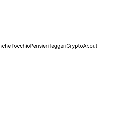
nche l’occhio
Pensieri leggeri
Crypto
About