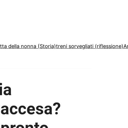
etta della nonna (Storia)
treni sorvegliati (riflessione)
A