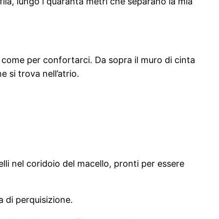
fila, lungo i quaranta metri che separano la mia
, come per confortarci. Da sopra il muro di cinta
 si trova nell’atrio.
elli nel coridoio del macello, pronti per essere
 di perquisizione.