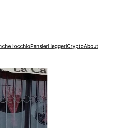
nche l’occhio
Pensieri leggeri
Crypto
About