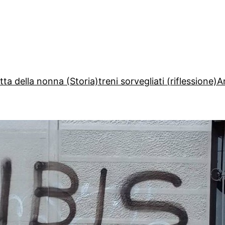
etta della nonna (Storia)
treni sorvegliati (riflessione)
A