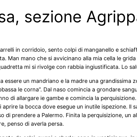
sa, sezione Agrip
carrelli in corridoio, sento colpi di manganello e schia
a. Man mano che si avvicinano alla mia cella le grida
adretta mi si rivolge con rabbia ingiustificata. Lo sal
eva essere un mandriano e la madre una grandissima zo
bassa le corna”. Dal naso comincia a grondare sangue
nno di allargare ie gambe e comincia la perquisizione.
di aprire la bocca dove esegue un inutile ispezione. ll
i prendere a Palermo. Finita la perquisizione, un alt
re, penso di averla persa.