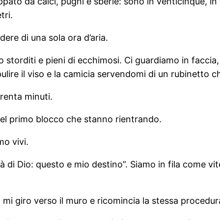
ato da calci, pugni e sberle: sono in venticinque, in 
tri.
dere di una sola ora d’aria.
 storditi e pieni di ecchimosi. Ci guardiamo in faccia
lire il viso e la camicia servendomi di un rubinetto che
renta minuti.
del primo blocco che stanno rientrando.
o vivi.
tà di Dio: questo e mio destino”. Siamo in fila come vit
mi giro verso il muro e ricomincia la stessa procedura