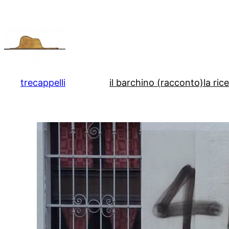
Vai
al
contenuto
trecappelli
il barchino (racconto)
la ric