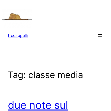
Vai
al
contenuto
trecappelli
Tag:
classe media
due note sul