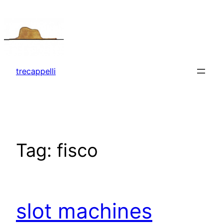
Vai
al
contenuto
trecappelli
Tag:
fisco
slot machines