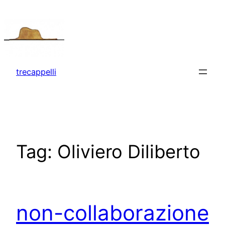
Vai
al
contenuto
trecappelli
Tag:
Oliviero Diliberto
non-collaborazione