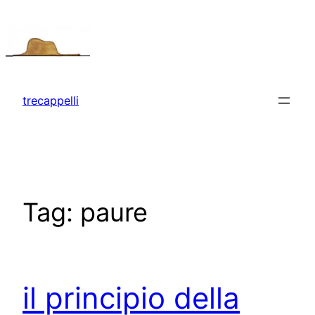
Vai
al
contenuto
trecappelli
Tag:
paure
il principio della