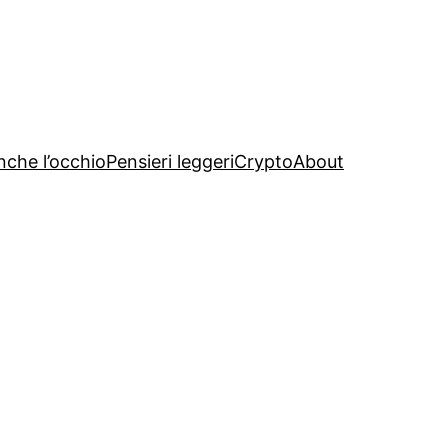
nche l’occhio
Pensieri leggeri
Crypto
About