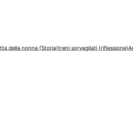
etta della nonna (Storia)
treni sorvegliati (riflessione)
A