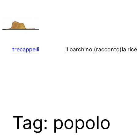
Vai
al
contenuto
trecappelli
il barchino (racconto)
la ric
Tag:
popolo