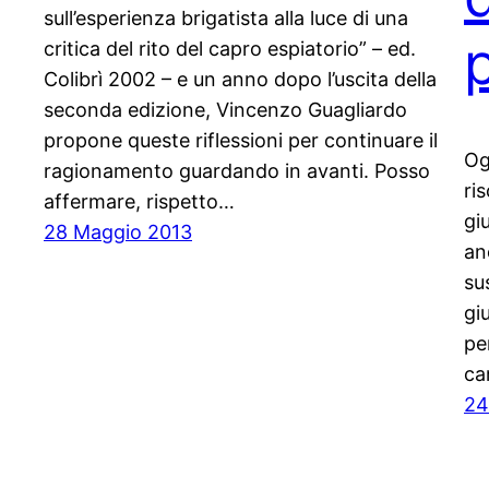
sull’esperienza brigatista alla luce di una
critica del rito del capro espiatorio” – ed.
Colibrì 2002 – e un anno dopo l’uscita della
seconda edizione, Vincenzo Guagliardo
propone queste riflessioni per continuare il
Og
ragionamento guardando in avanti. Posso
ri
affermare, rispetto…
gi
28 Maggio 2013
an
su
gi
pe
ca
24