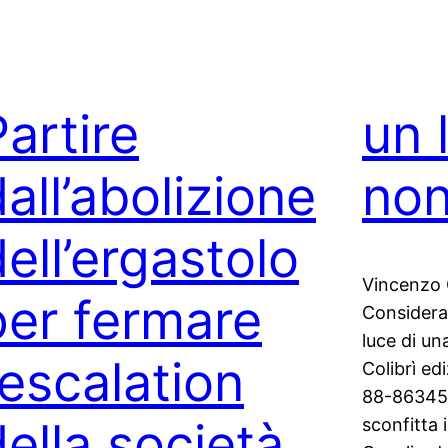
Partire
un 
all’abolizione
non
ell’ergastolo
Vincenzo G
per fermare
Consideraz
luce di un
’escalation
Colibrì ed
88-86345-
della società
sconfitta 