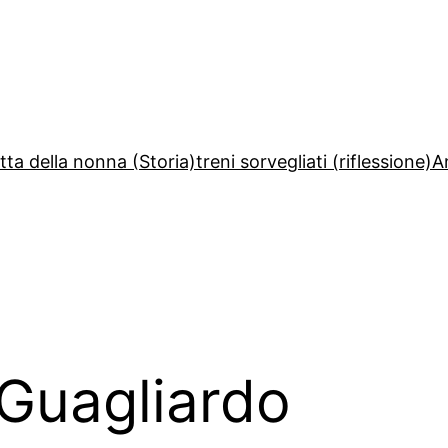
etta della nonna (Storia)
treni sorvegliati (riflessione)
A
Guagliardo