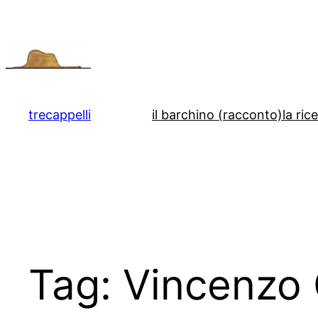
Vai
al
contenuto
trecappelli
il barchino (racconto)
la ric
Tag:
Vincenzo 