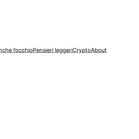
nche l’occhio
Pensieri leggeri
Crypto
About