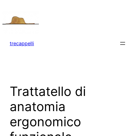
Vai
al
contenuto
trecappelli
Trattatello di
anatomia
ergonomico