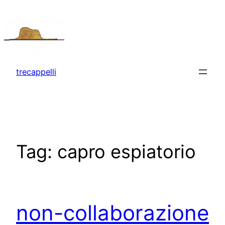
Vai
al
contenuto
trecappelli
Tag:
capro espiatorio
non-collaborazione