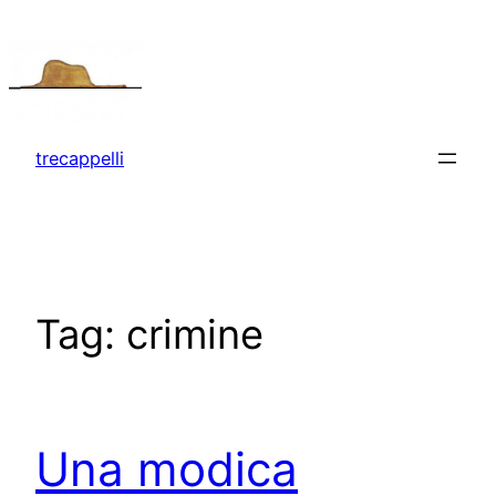
Vai
al
contenuto
trecappelli
Tag:
crimine
Una modica