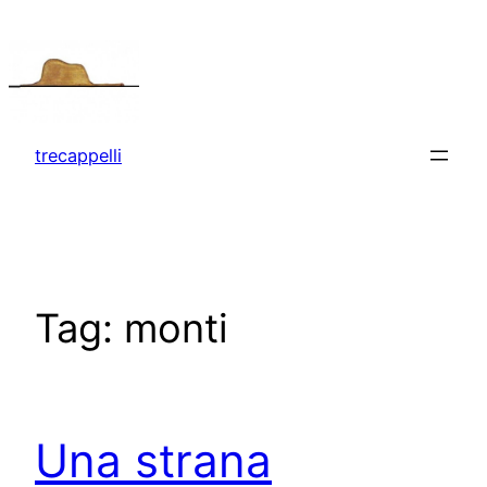
Vai
al
contenuto
trecappelli
Tag:
monti
Una strana